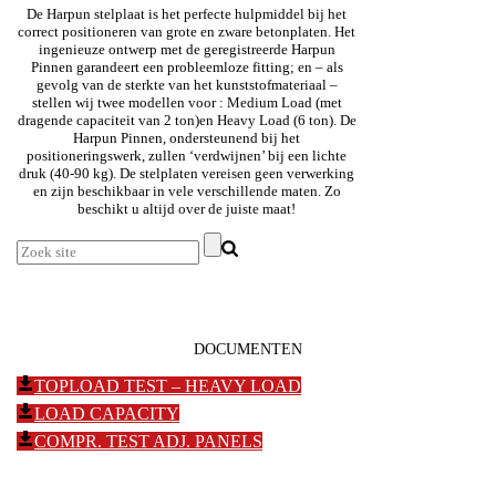
De Harpun stelplaat is het perfecte hulpmiddel bij het
correct positioneren van grote en zware betonplaten. Het
ingenieuze ontwerp met de geregistreerde Harpun
Pinnen garandeert een probleemloze fitting; en – als
gevolg van de sterkte van het kunststofmateriaal –
stellen wij twee modellen voor : Medium Load (met
dragende capaciteit van 2 ton)en Heavy Load (6 ton). De
Harpun Pinnen, ondersteunend bij het
positioneringswerk, zullen ‘verdwijnen’ bij een lichte
druk (40-90 kg). De stelplaten vereisen geen verwerking
en zijn beschikbaar in vele verschillende maten. Zo
beschikt u altijd over de juiste maat!
DOCUMENTEN
TOPLOAD TEST – HEAVY LOAD
LOAD CAPACITY
COMPR. TEST ADJ. PANELS