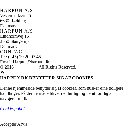
HARPUN A/S
Vestermarksvej 5
6630 Rødding
Denmark
HARPUN A/S
Lindholmvej 15
3550 Slangerup
Denmark
CONTACT
Tel: (+45) 70 20 07 45
Email: Harpun@harpun.dk
© 2016
Harpun A/S
. All Rights Reserved.
See our catalogue
.
HARPUN.DK BENYTTER SIG AF COOKIES
Denne hjemmeside benytter sig af cookies, som husker dine tidligere
handlinger. På denne måde bliver det hurtigt og nemt for dig at
navigere rundt.
Cookie-politik
Accepter
Afvis