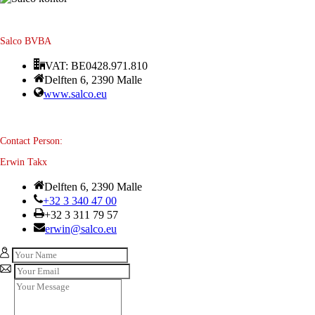
Salco BVBA
VAT: BE0428.971.810
Delften 6, 2390 Malle
www.salco.eu
Contact Person:
Erwin Takx
Delften 6, 2390 Malle
+32 3 340 47 00
+32 3 311 79 57
erwin@salco.eu