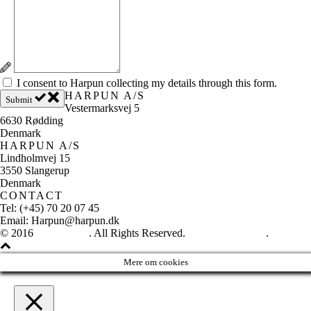
I consent to Harpun collecting my details through this form.
HARPUN A/S
Submit
Vestermarksvej 5
6630 Rødding
Denmark
HARPUN A/S
Lindholmvej 15
3550 Slangerup
Denmark
CONTACT
Tel: (+45) 70 20 07 45
Email: Harpun@harpun.dk
© 2016
Harpun A/S
. All Rights Reserved.
See our catalogue
.
Mere om cookies