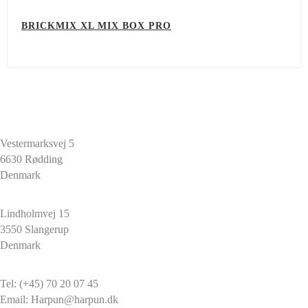
BRICKMIX XL MIX BOX PRO
HARPUN A/S
Vestermarksvej 5
6630 Rødding
Denmark
HARPUN A/S
Lindholmvej 15
3550 Slangerup
Denmark
CONTACT
Tel: (+45) 70 20 07 45
Email: Harpun@harpun.dk