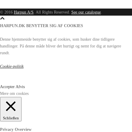
© 2016
Harpun A/S
. All Rights Reserved.
See our catalogue
.
HARPUN.DK BENYTTER SIG AF COOKIES
Denne hjemmeside benytter sig af cookies, som husker dine tidligere
handlinger. På denne måde bliver det hurtigt og nemt for dig at navigere
rundt.
Cookie-politik
Accepter
Afvis
Mere om cookies
Schließen
Privacy Overview