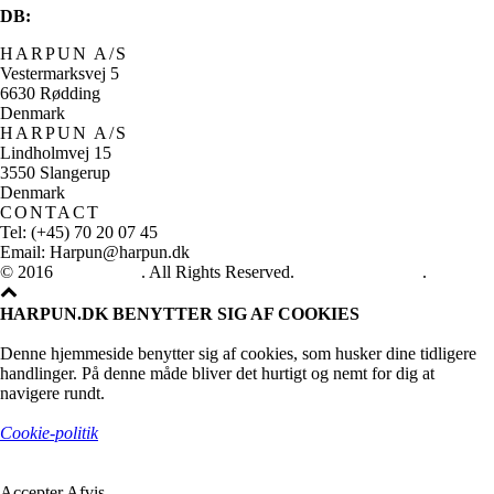
DB:
HARPUN A/S
Vestermarksvej 5
6630 Rødding
Denmark
HARPUN A/S
Lindholmvej 15
3550 Slangerup
Denmark
CONTACT
Tel: (+45) 70 20 07 45
Email: Harpun@harpun.dk
© 2016
Harpun A/S
. All Rights Reserved.
See our catalogue
.
HARPUN.DK BENYTTER SIG AF COOKIES
Denne hjemmeside benytter sig af cookies, som husker dine tidligere
handlinger. På denne måde bliver det hurtigt og nemt for dig at
navigere rundt.
Cookie-politik
Accepter
Afvis