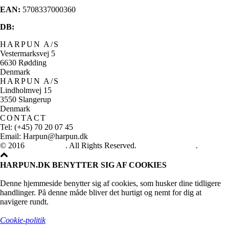
EAN:
5708337000360
DB:
HARPUN A/S
Vestermarksvej 5
6630 Rødding
Denmark
HARPUN A/S
Lindholmvej 15
3550 Slangerup
Denmark
CONTACT
Tel: (+45) 70 20 07 45
Email: Harpun@harpun.dk
© 2016
Harpun A/S
. All Rights Reserved.
See our catalogue
.
HARPUN.DK BENYTTER SIG AF COOKIES
Denne hjemmeside benytter sig af cookies, som husker dine tidligere
handlinger. På denne måde bliver det hurtigt og nemt for dig at
navigere rundt.
Cookie-politik