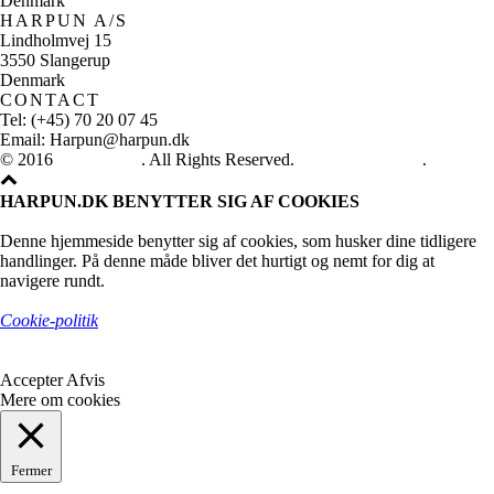
Denmark
HARPUN A/S
Lindholmvej 15
3550 Slangerup
Denmark
CONTACT
Tel: (+45) 70 20 07 45
Email: Harpun@harpun.dk
© 2016
Harpun A/S
. All Rights Reserved.
See our catalogue
.
HARPUN.DK BENYTTER SIG AF COOKIES
Denne hjemmeside benytter sig af cookies, som husker dine tidligere
handlinger. På denne måde bliver det hurtigt og nemt for dig at
navigere rundt.
Cookie-politik
Accepter
Afvis
Mere om cookies
Fermer