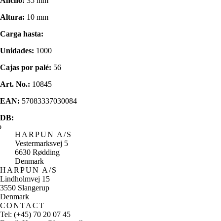
Ancho:
35 mm
Altura:
10 mm
Carga hasta:
Unidades:
1000
Cajas por palé:
56
Art. No.:
10845
EAN:
57083337030084
DB:
HARPUN A/S
Vestermarksvej 5
6630 Rødding
Denmark
HARPUN A/S
Lindholmvej 15
3550 Slangerup
Denmark
CONTACT
Tel: (+45) 70 20 07 45