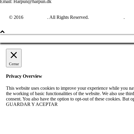
Email: Harpun@harpun.dk
© 2016
Harpun A/S
. All Rights Reserved.
See our catalogue
.
Cerrar
Privacy Overview
This website uses cookies to improve your experience while you navig
the working of basic functionalities of the website. We also use th
consent. You also have the option to opt-out of these cookies. But 
GUARDAR Y ACEPTAR