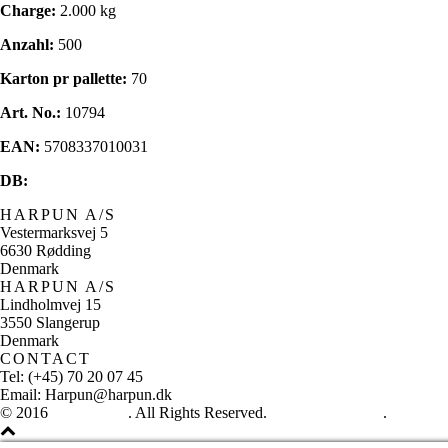
Charge:
2.000 kg
Anzahl:
500
Karton pr pallette:
70
Art. No.:
10794
EAN:
5708337010031
DB:
HARPUN A/S
Vestermarksvej 5
6630 Rødding
Denmark
HARPUN A/S
Lindholmvej 15
3550 Slangerup
Denmark
CONTACT
Tel: (+45) 70 20 07 45
Email: Harpun@harpun.dk
© 2016
Harpun A/S
. All Rights Reserved.
See our catalogue
.