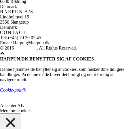
6630 Rødding
Denmark
HARPUN A/S
Lindholmvej 15
3550 Slangerup
Denmark
CONTACT
Tel: (+45) 70 20 07 45
Email: Harpun@harpun.dk
© 2016
Harpun A/S
. All Rights Reserved.
See our catalogue
.
HARPUN.DK BENYTTER SIG AF COOKIES
Denne hjemmeside benytter sig af cookies, som husker dine tidligere
handlinger. På denne måde bliver det hurtigt og nemt for dig at
navigere rundt.
Cookie-politik
Accepter
Afvis
Mere om cookies