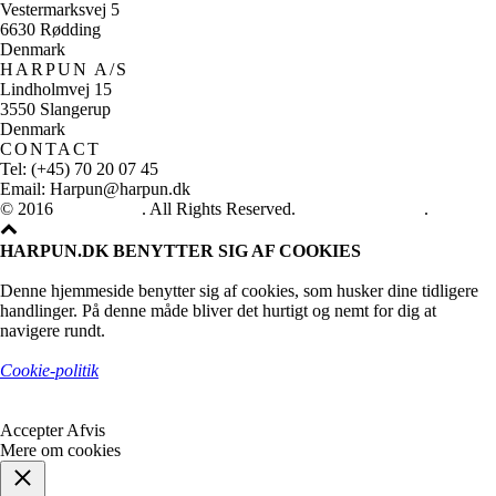
Vestermarksvej 5
6630 Rødding
Denmark
HARPUN A/S
Lindholmvej 15
3550 Slangerup
Denmark
CONTACT
Tel: (+45) 70 20 07 45
Email: Harpun@harpun.dk
© 2016
Harpun A/S
. All Rights Reserved.
See our catalogue
.
HARPUN.DK BENYTTER SIG AF COOKIES
Denne hjemmeside benytter sig af cookies, som husker dine tidligere
handlinger. På denne måde bliver det hurtigt og nemt for dig at
navigere rundt.
Cookie-politik
Accepter
Afvis
Mere om cookies