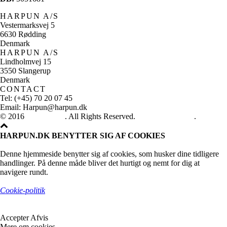
HARPUN A/S
Vestermarksvej 5
6630 Rødding
Denmark
HARPUN A/S
Lindholmvej 15
3550 Slangerup
Denmark
CONTACT
Tel: (+45) 70 20 07 45
Email: Harpun@harpun.dk
© 2016
Harpun A/S
. All Rights Reserved.
See our catalogue
.
HARPUN.DK BENYTTER SIG AF COOKIES
Denne hjemmeside benytter sig af cookies, som husker dine tidligere
handlinger. På denne måde bliver det hurtigt og nemt for dig at
navigere rundt.
Cookie-politik
Accepter
Afvis
Mere om cookies