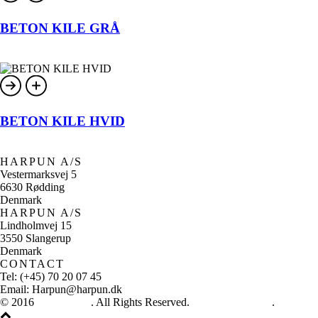
BETON KILE GRÅ
BETON KILE HVID
HARPUN A/S
Vestermarksvej 5
6630 Rødding
Denmark
HARPUN A/S
Lindholmvej 15
3550 Slangerup
Denmark
CONTACT
Tel: (+45) 70 20 07 45
Email: Harpun@harpun.dk
© 2016
Harpun A/S
. All Rights Reserved.
See our catalogue
.