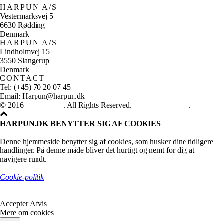
HARPUN A/S
Vestermarksvej 5
6630 Rødding
Denmark
HARPUN A/S
Lindholmvej 15
3550 Slangerup
Denmark
CONTACT
Tel: (+45) 70 20 07 45
Email: Harpun@harpun.dk
© 2016
Harpun A/S
. All Rights Reserved.
See our catalogue
.
HARPUN.DK BENYTTER SIG AF COOKIES
Denne hjemmeside benytter sig af cookies, som husker dine tidligere
handlinger. På denne måde bliver det hurtigt og nemt for dig at
navigere rundt.
Cookie-politik
Accepter
Afvis
Mere om cookies