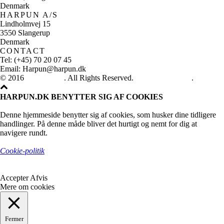
Denmark
HARPUN A/S
Lindholmvej 15
3550 Slangerup
Denmark
CONTACT
Tel: (+45) 70 20 07 45
Email: Harpun@harpun.dk
© 2016
Harpun A/S
. All Rights Reserved.
See our catalogue
.
HARPUN.DK BENYTTER SIG AF COOKIES
Denne hjemmeside benytter sig af cookies, som husker dine tidligere
handlinger. På denne måde bliver det hurtigt og nemt for dig at
navigere rundt.
Cookie-politik
Accepter
Afvis
Mere om cookies
Fermer