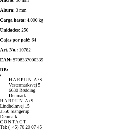
Ancho:
50 mm
Altura:
3 mm
Carga hasta:
4.000 kg
Unidades:
250
Cajas por palé:
64
Art. No.:
10782
EAN:
5708337000339
DB:
HARPUN A/S
Vestermarksvej 5
6630 Rødding
Denmark
HARPUN A/S
Lindholmvej 15
3550 Slangerup
Denmark
CONTACT
Tel: (+45) 70 20 07 45