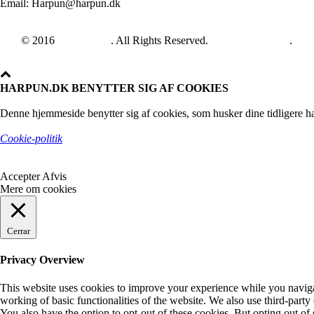
Email: Harpun@harpun.dk
© 2016
Harpun A/S
. All Rights Reserved.
See our catalogue
.
HARPUN.DK BENYTTER SIG AF COOKIES
Denne hjemmeside benytter sig af cookies, som husker dine tidligere ha
Cookie-politik
Accepter
Afvis
Mere om cookies
Cerrar
Privacy Overview
This website uses cookies to improve your experience while you navigate
working of basic functionalities of the website. We also use third-part
You also have the option to opt-out of these cookies. But opting out o