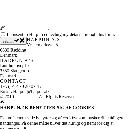
I consent to Harpun collecting my details through this form.
HARPUN A/S
Submit
Vestermarksvej 5
6630 Rødding
Denmark
HARPUN A/S
Lindholmvej 15
3550 Slangerup
Denmark
CONTACT
Tel: (+45) 70 20 07 45
Email: Harpun@harpun.dk
© 2016
Harpun A/S
. All Rights Reserved.
See our catalogue
.
HARPUN.DK BENYTTER SIG AF COOKIES
Denne hjemmeside benytter sig af cookies, som husker dine tidligere
handlinger. På denne måde bliver det hurtigt og nemt for dig at
navigere rundt.