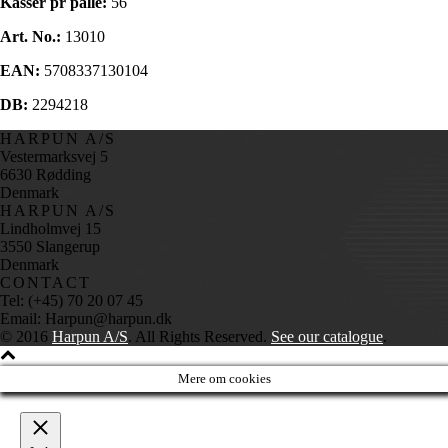
Kasser pr palle:
56
Art. No.:
13010
EAN:
5708337130104
DB:
2294218
HARPUN A/S
Vestermarksvej 5
6630 Rødding
Denmark
HARPUN A/S
Lindholmvej 15
3550 Slangerup
Denmark
CONTACT
Tel: (+45) 70 20 07 45
Email: Harpun@harpun.dk
© 2016
Harpun A/S
. All Rights Reserved.
See our catalogue
.
Mere om cookies